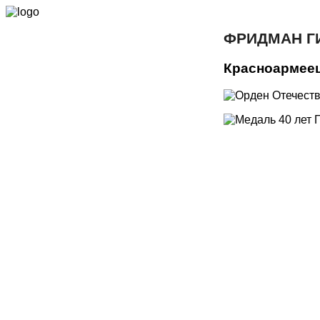
ФРИДМАН Г
Красноармее