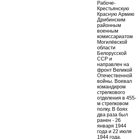
Рабоче-
Крестьянскую
Красную Армию
Дрибинским
районным
военным
комиссариатом
Могилёвской
области
Белорусской
ССР и
направлен на
фронт Великой
Отечественной
войны. Воевал
командиром
стрелкового
отделения в 455-
м стрелковом
полку. В боях
два раза был
ранен - 26
января 1944
года и 22 июля
1944 года.