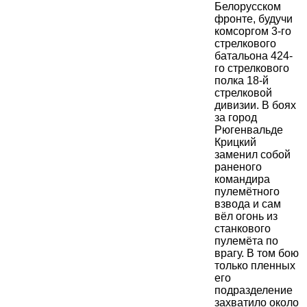
Белорусском
фронте, будучи
комсоргом 3-го
стрелкового
батальона 424-
го стрелкового
полка 18-й
стрелковой
дивизии. В боях
за город
Рюгенвальде
Крицкий
заменил собой
раненого
командира
пулемётного
взвода и сам
вёл огонь из
станкового
пулемёта по
врагу. В том бою
только пленных
его
подразделение
захватило около