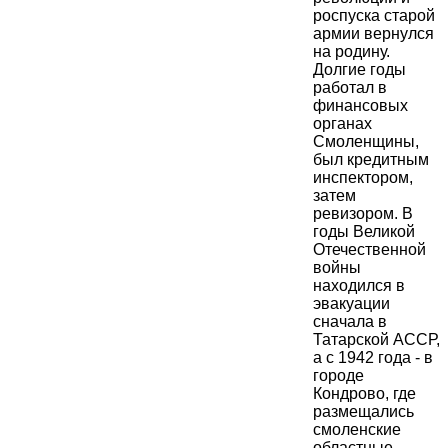
роспуска старой
армии вернулся
на родину.
Долгие годы
работал в
финансовых
органах
Смоленщины,
был кредитным
инспектором,
затем
ревизором. В
годы Великой
Отечественной
войны
находился в
эвакуации
сначала в
Татарской АССР,
а с 1942 года - в
городе
Кондрово, где
размещались
смоленские
областные