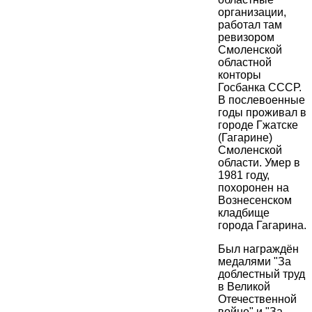
организации,
работал там
ревизором
Смоленской
областной
конторы
Госбанка СССР.
В послевоенные
годы проживал в
городе Гжатске
(Гагарине)
Смоленской
области. Умер в
1981 году,
похоронен на
Вознесенском
кладбище
города Гагарина.
Был награждён
медалями "За
доблестный труд
в Великой
Отечественной
войне" и "За